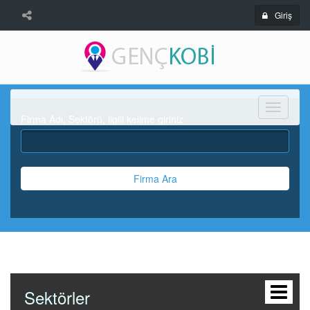
Giriş
Menü
Firma Adı, Sektörü, ilgili kelime giriniz
Firma Ara
Sektörler