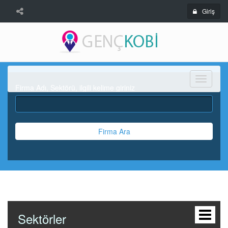
Giriş
Menü
Firma Adı, Sektörü, ilgili kelime giriniz
Firma Ara
Sektörler